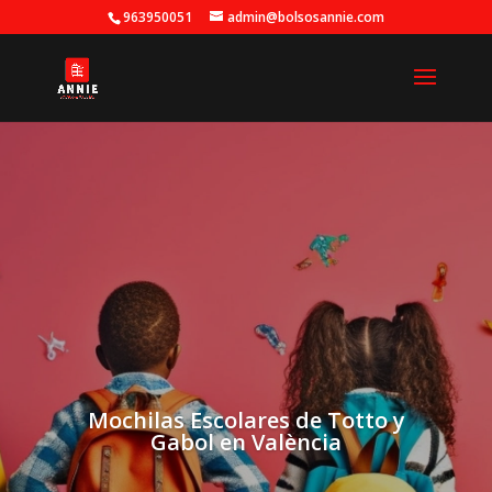
963950051
admin@bolsosannie.com
Mochilas Escolares de Totto y
Gabol en València