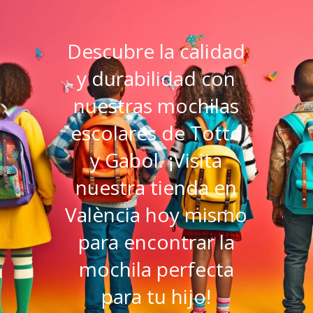
Descubre la calidad
y durabilidad con
nuestras mochilas
escolares de Totto
y Gabol. ¡Visita
nuestra tienda en
València hoy mismo
para encontrar la
mochila perfecta
para tu hijo!