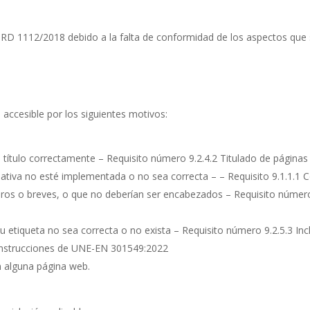
 RD 1112/2018 debido a la falta de conformidad de los aspectos que 
 accesible por los siguientes motivos:
su título correctamente – Requisito número 9.2.4.2 Titulado de pági
nativa no esté implementada o no sea correcta – – Requisito 9.1.1.
aros o breves, o que no deberían ser encabezados – Requisito númer
etiqueta no sea correcta o no exista – Requisito número 9.2.5.3 Inc
o instrucciones de UNE-EN 301549:2022
en alguna página web.